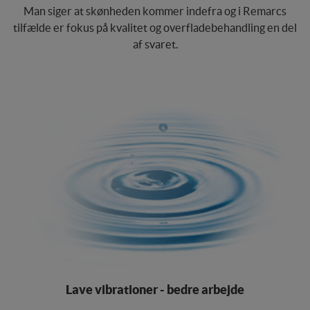
bruger.
Man siger at skønheden kommer indefra og i Remarcs
tilfælde er fokus på kvalitet og overfladebehandling en del
Markedsføring
af svaret.
Markedsførings-cookies (tracking-cookies)
indsamler brugerens digitale fodspor på tværs af
flere hjemmesider og registrerer, hvad brugeren
interesserer sig for/søger på for at kunne vise
personrettede annoncer, når denne færdes på
internettet.
Lave vibrationer - bedre arbejde