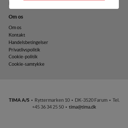
Tekniske cookies er nødvendige for hjemmesidens
Honda motorer
Forhandlerlogin
grundlæggende funktioner som fx navigation,
adgangskontrol samt indkøbskurv og kan derfor ikke
Om os
fravælges
Om os
Statistik
Kontakt
Statistik-cookies bruges til at optimere design,
Handelsbetingelser
brugervenlighed og effektiviteten af en hjemmeside.
Privatlivspolitik
Fx ved at indsamle besøgsstatistik om antal besøg og
Cookie-politik
hvordan hjemmesiden bruges.
Cookie-samtykke
Personalisering
Personaliserings-cookies (tracking-cookies)
indsamler brugerens digitale fodspor på tværs af
flere hjemmesider og registrerer, hvad brugeren
interesserer sig for/søger på for at kunne
TIMA A/S
• Ryttermarken 10 • DK-3520 Farum • Tel.
personalisere indholdet på en hjemmeside - dvs. vise
+45 36 34 25 50 •
tima@tima.dk
indhold, som kan være interessant for den enkelte
bruger.
Markedsføring