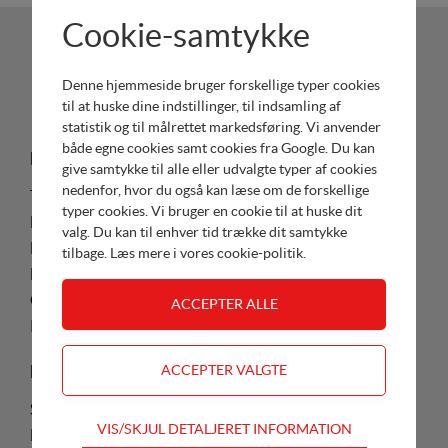
Cookie-samtykke
Se mere
Denne hjemmeside bruger forskellige typer cookies
til at huske dine indstillinger, til indsamling af
statistik og til målrettet markedsføring. Vi anvender
både egne cookies samt cookies fra Google. Du kan
Produkter og sites
Læs og hent
give samtykke til alle eller udvalgte typer af cookies
nedenfor, hvor du også kan læse om de forskellige
Tima
Brochurer
typer cookies. Vi bruger en cookie til at huske dit
Hondapower
Prislister
valg. Du kan til enhver tid trække dit samtykke
Honda Marine
Værd at vide
tilbage. Læs mere i
vores cookie-politik
.
Europower
Cramer
Remarc
Reservedele
Service
Søg priser
Servicebog - opslag
Teknisk
VIS/SKJUL DETALJERET INFORMATION
Lister og tegninger
Ejerlogin