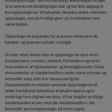
kontooplysninger. Ved kortbetaling i webshoppen bruger
vi en anerkendt betalingsoperatør og har ikke adgang til
kortoplysningerne. Vi indsamler desuden andre relevante
oplysninger, som du frivilligt giver os i forbindelse med
samarbejdet.
Oplysningerne indsamles for at kunne effektuere de
handels- og leveranceaftaler vi indgår.
Vi deler efter behov dele af oplysningerne med vores
transportører, revision, advokat, forhandlere og vores
leverandører af datasystemer og hostingtjenester. Disse
virksomheder er databehandlere under vores instruks og
behandler data, som vi er dataansvarlig for.
Databehandlerne må ikke anvende oplysningerne til
andet formål end opfyldelse af aftalen med os og er
underlagt fortrolighed om disse. Vi har indgået skriftlige
databehandleraftaler med alle databehandlere, der
behandler personoplysninger på vores vegne.