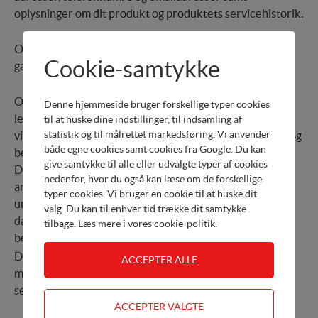
oplysninger om dit produkt og produktets servicehistorik.
Oplysningerne indsamles for at kunne effektuere de
Cookie-samtykke
garanti- og serviceaftaler vi indgår.
Oplysningerne deles med vores forhandlere og
Denne hjemmeside bruger forskellige typer cookies
leverandører af datasystemer og hostingtjenester. Disse
til at huske dine indstillinger, til indsamling af
statistik og til målrettet markedsføring. Vi anvender
virksomheder er databehandlere under vores instruks og
både egne cookies samt cookies fra Google. Du kan
behandler data, som vi er dataansvarlig for.
give samtykke til alle eller udvalgte typer af cookies
Databehandlerne må ikke anvende oplysningerne til
nedenfor, hvor du også kan læse om de forskellige
andet formål end opfyldelse af aftalen med os og er
typer cookies. Vi bruger en cookie til at huske dit
underlagt fortrolighed om disse. Vi har indgået skriftlige
valg. Du kan til enhver tid trække dit samtykke
databehandleraftaler med alle databehandlere, der
tilbage. Læs mere i
vores cookie-politik
.
behandler personoplysninger på vores vegne.
Desuden deles produkternes servicehistorik offentligt,
men anonymiseret, ved indtastning af produktets
serienummer.