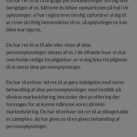
Du har ret til at få urigtige personoplysninger om dig selv
bruger.
berigtiget af os. Såfremt du bliver opmærksom på fejl i de
oplysninger, vi har registreret om dig, opfordrer vi dig til
Markedsføring
at rette skriftlig henvendelse til os, så oplysningerne kan
Markedsførings-cookies (tracking-cookies)
blive korrigeret.
indsamler brugerens digitale fodspor på tværs af
flere hjemmesider og registrerer, hvad brugeren
interesserer sig for/søger på for at kunne vise
Du har ret til at få alle eller visse af dine
personrettede annoncer, når denne færdes på
personoplysninger slettet af os. I de tilfælde hvor vi skal
internettet.
overholde retlige forpligtelser, er vi dog ikke forpligtede
til at slette dine personoplysninger.
Du har til enhver tid ret til at gøre indsigelse mod vores
behandling af dine personoplysninger med henblik på
direkte markedsføring, herunder den profilering der
foretages for at kunne målrette vores direkte
markedsføring. Du har til enhver tid ret til at tilbagekalde
et samtykke, du har givet os til en given behandling af
personoplysninger.