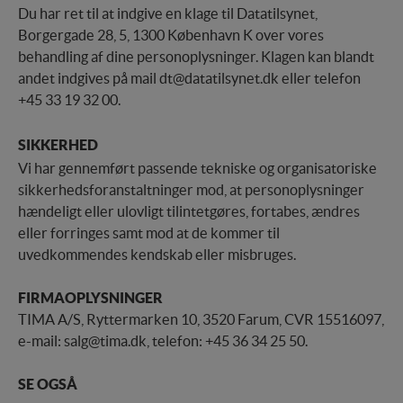
Du har ret til at indgive en klage til Datatilsynet,
Borgergade 28, 5, 1300 København K over vores
behandling af dine personoplysninger. Klagen kan blandt
andet indgives på mail dt@datatilsynet.dk eller telefon
+45 33 19 32 00.
SIKKERHED
Vi har gennemført passende tekniske og organisatoriske
sikkerhedsforanstaltninger mod, at personoplysninger
hændeligt eller ulovligt tilintetgøres, fortabes, ændres
eller forringes samt mod at de kommer til
uvedkommendes kendskab eller misbruges.
FIRMAOPLYSNINGER
TIMA A/S, Ryttermarken 10, 3520 Farum, CVR 15516097,
e-mail: salg@tima.dk, telefon: +45 36 34 25 50.
SE OGSÅ