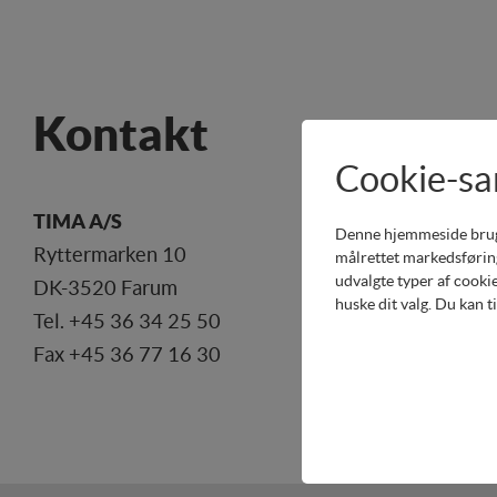
Kontakt
Cookie-s
TIMA A/S
Denne hjemmeside bruger 
Ryttermarken 10
målrettet markedsføring
udvalgte typer af cookie
DK-3520 Farum
huske dit valg. Du kan t
Tel. +45 36 34 25 50
Fax +45 36 77 16 30
Teknisk
Tekniske cookies er nø
indkøbskurv og kan der