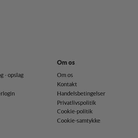
de. Fx ved at indsamle
lere hjemmesider og
en hjemmeside - dvs.
Om os
g - opslag
Om os
ere hjemmesider og
Kontakt
r, når denne færdes på
rlogin
Handelsbetingelser
Privatlivspolitik
Cookie-politik
Cookie-samtykke