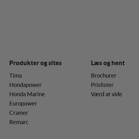
Statistik
Statistik-cookies bruge
besøgsstatistik om ant
Personaliser
Personaliserings-cookie
registrerer, hvad bruge
vise indhold, som kan v
Produkter og sites
Læs og hent
Markedsfør
Tima
Brochurer
Markedsførings-cookies 
Hondapower
Prislister
registrerer, hvad bruge
internettet.
Honda Marine
Værd at vide
Europower
Cramer
Remarc