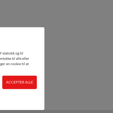
@tima.dk
statistik og til
tima.dk
ykke til alle eller
er en cookie til at
ice@tima.dk
 adgangskontrol samt