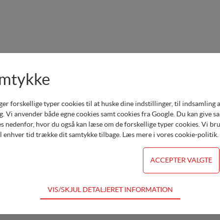
amtykke
ÅBNINGSTIDER
tima
forskellige typer cookies til at huske dine indstillinger, til indsamling af 
salg@
Mandag - Torsdag 8.00 - 16.00
. Vi anvender både egne cookies samt cookies fra Google. Du kan give samt
s nedenfor, hvor du også kan læse om de forskellige typer cookies. Vi brug
serv
Fredag 8.00 - 15.00
il enhver tid trække dit samtykke tilbage. Læs mere i
vores cookie-politik
.
CVR nr. 1551 6097
A/S nr. 203566
VIS/SKJUL DETALJERET INFORMATION
dvendige for hjemmesidens grundlæggende funktioner som fx navigation,
for ikke fravælges