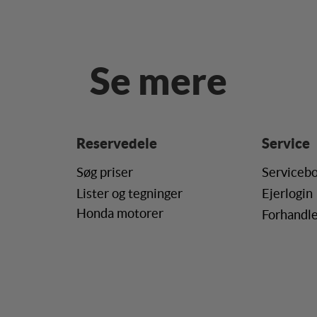
s til at optimere design, brugervenlighed og effektiviteten af en hjemmesi
al besøg og hvordan hjemmesiden bruges.
Se mere
ing
s (tracking-cookies) indsamler brugerens digitale fodspor på tværs af f
ren interesserer sig for/søger på for at kunne personalisere indholdet på 
ære interessant for den enkelte bruger.
Reservedele
Service
ing
Søg priser
Servicebo
(tracking-cookies) indsamler brugerens digitale fodspor på tværs af fl
Lister og tegninger
Ejerlogin
ren interesserer sig for/søger på for at kunne vise personrettede annonce
Honda motorer
Forhandle