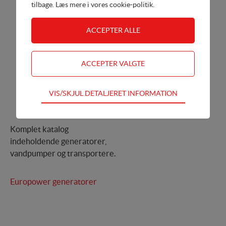
tilbage. Læs mere i
vores cookie-politik
.
Teknisk
VIS/SKJUL DETALJERET INFORMATION
Tekniske cookies er nødvendige for hjemmesidens
grundlæggende funktioner som fx navigation,
adgangskontrol samt indkøbskurv og kan derfor ikke
Komplet katalog
fravælges
indeholdende generatorer,
vandpumper og transportere.
Statistik
Statistik-cookies bruges til at optimere design,
Europower generatorer
brugervenlighed og effektiviteten af en hjemmeside.
Fx ved at indsamle besøgsstatistik om antal besøg og
hvordan hjemmesiden bruges.