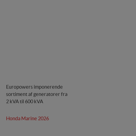
Personalisering
Personaliserings-cookies (tracking-cookies)
indsamler brugerens digitale fodspor på tværs af
flere hjemmesider og registrerer, hvad brugeren
interesserer sig for/søger på for at kunne
personalisere indholdet på en hjemmeside - dvs. vise
indhold, som kan være interessant for den enkelte
bruger.
Markedsføring
Markedsførings-cookies (tracking-cookies)
indsamler brugerens digitale fodspor på tværs af
flere hjemmesider og registrerer, hvad brugeren
interesserer sig for/søger på for at kunne vise
Europowers imponerende
personrettede annoncer, når denne færdes på
sortiment af generatorer fra
internettet.
2 kVA til 600 kVA
Honda Marine 2026