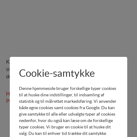
Katalog over vores
sneslynger. Læs online eller
Cookie-samtykke
download.
Denne hjemmeside bruger forskellige typer cookies
Honda Generatorer og
til at huske dine indstillinger, til indsamling af
Pumper
statistik og til målrettet markedsføring. Vi anvender
både egne cookies samt cookies fra Google. Du kan
give samtykke til alle eller udvalgte typer af cookies
nedenfor, hvor du også kan læse om de forskellige
typer cookies. Vi bruger en cookie til at huske dit
valg. Du kan til enhver tid trække dit samtykke