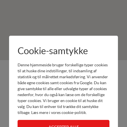
Cookie-samtykke
Denne hjemmeside bruger forskellige typer cookies
Jongshøj
Produkter:
til at huske dine indstillinger, til indsamling af
Maskiner
statistik og til målrettet markedsføring. Vi anvender
Honda
både egne cookies samt cookies fra Google. Du kan
Stillingevej
Have
give samtykke til alle eller udvalgte typer af cookies
46
Honda
nedenfor, hvor du også kan læse om de forskellige
4200
Motorer
typer cookies. Vi bruger en cookie til at huske dit
Slagelse
Remarc
valg. Du kan til enhver tid trække dit samtykke
Tel.
Havemaskiner
tilbage. Læs mere i
vores cookie-politik
.
58547276
Vari
Send email
Havemaskiner