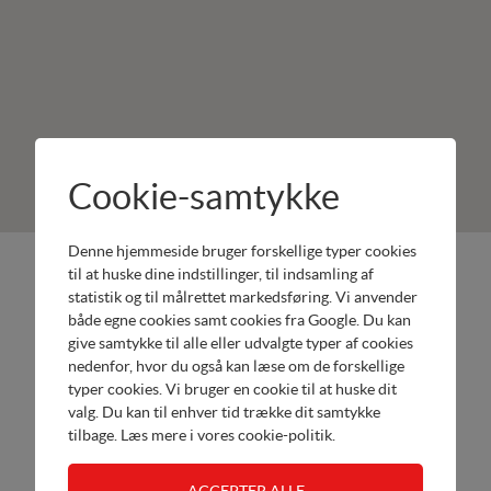
Cookie-samtykke
Denne hjemmeside bruger forskellige typer cookies
JJ Motor &
Produkter:
til at huske dine indstillinger, til indsamling af
Marine
statistik og til målrettet markedsføring. Vi anvender
Honda
både egne cookies samt cookies fra Google. Du kan
Kallerupvej
Marine
give samtykke til alle eller udvalgte typer af cookies
246
Værksted
nedenfor, hvor du også kan læse om de forskellige
4400
typer cookies. Vi bruger en cookie til at huske dit
Kalundborg
valg. Du kan til enhver tid trække dit samtykke
Tel.
tilbage. Læs mere i
vores cookie-politik
.
20777787
Send email