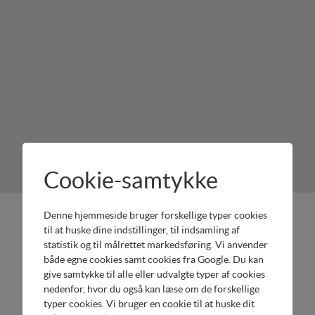
Cookie-samtykke
Denne hjemmeside bruger forskellige typer cookies
Christiansfeld
Produkter:
til at huske dine indstillinger, til indsamling af
Maskinservice
Honda
statistik og til målrettet markedsføring. Vi anvender
ApS
Have
både egne cookies samt cookies fra Google. Du kan
Lindegade
Honda
give samtykke til alle eller udvalgte typer af cookies
57
Håndværk
nedenfor, hvor du også kan læse om de forskellige
typer cookies. Vi bruger en cookie til at huske dit
6070
Europower