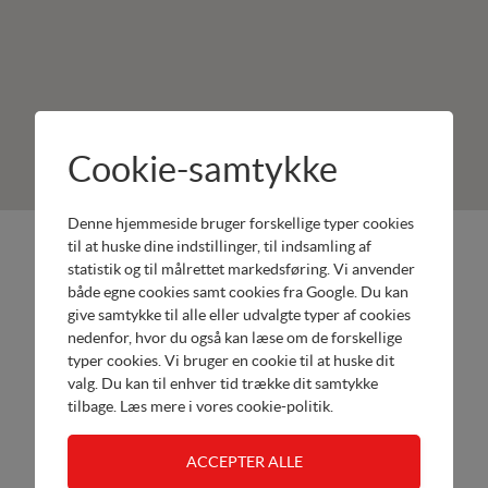
Cookie-samtykke
Denne hjemmeside bruger forskellige typer cookies
Hans Holm
Produkter:
til at huske dine indstillinger, til indsamling af
statistik og til målrettet markedsføring. Vi anvender
Maskinforretning
Honda
både egne cookies samt cookies fra Google. Du kan
Navervej 5
Håndværk
give samtykke til alle eller udvalgte typer af cookies
6360
Honda
nedenfor, hvor du også kan læse om de forskellige
Tinglev
Motorer
typer cookies. Vi bruger en cookie til at huske dit
Tel.
valg. Du kan til enhver tid trække dit samtykke
Værksted
tilbage. Læs mere i
vores cookie-politik
.
74644094
Åbn
hjemmeside