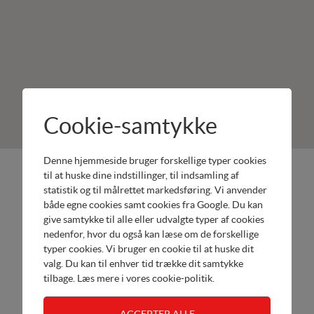
Cookie-samtykke
Denne hjemmeside bruger forskellige typer cookies
3 AKTIVE
Produkter:
til at huske dine indstillinger, til indsamling af
Odense
statistik og til målrettet markedsføring. Vi anvender
Honda
både egne cookies samt cookies fra Google. Du kan
Rolundvej
Håndværk
give samtykke til alle eller udvalgte typer af cookies
15A
Værksted
nedenfor, hvor du også kan læse om de forskellige
5260
typer cookies. Vi bruger en cookie til at huske dit
Odense S
valg. Du kan til enhver tid trække dit samtykke
Tel. 2429
tilbage. Læs mere i
vores cookie-politik
.
8130
Send email