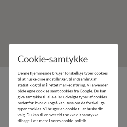
Cookie-samtykke
Denne hjemmeside bruger forskellige typer cookies
Minitraktorgården
Produkter:
til at huske dine indstillinger, til indsamling af
Køge
Honda
statistik og til målrettet markedsføring. Vi anvender
både egne cookies samt cookies fra Google. Du kan
Unionsvej
Have
give samtykke til alle eller udvalgte typer af cookies
10
Honda
nedenfor, hvor du også kan læse om de forskellige
4600 Køge
Motorer
typer cookies. Vi bruger en cookie til at huske dit
Tel.
Cramer
valg. Du kan til enhver tid trække dit samtykke
55993737
Batteridrevne
tilbage. Læs mere i
vores cookie-politik
.
Send email
Havemaskiner