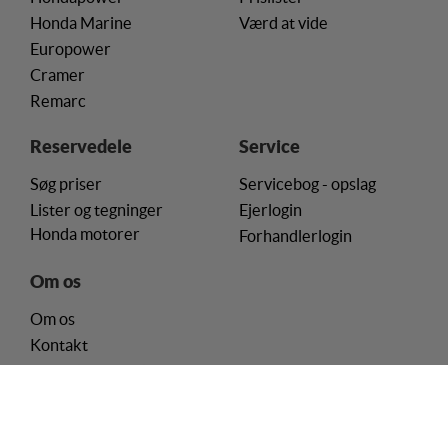
indsamler brugerens digitale fodspor på tværs af
Honda Marine
Værd at vide
flere hjemmesider og registrerer, hvad brugeren
Europower
interesserer sig for/søger på for at kunne
Cramer
personalisere indholdet på en hjemmeside - dvs. vise
indhold, som kan være interessant for den enkelte
Remarc
bruger.
Reservedele
Service
Markedsføring
Søg priser
Servicebog - opslag
Markedsførings-cookies (tracking-cookies)
Lister og tegninger
Ejerlogin
indsamler brugerens digitale fodspor på tværs af
flere hjemmesider og registrerer, hvad brugeren
Honda motorer
Forhandlerlogin
interesserer sig for/søger på for at kunne vise
personrettede annoncer, når denne færdes på
Om os
internettet.
Om os
Kontakt
Handelsbetingelser
Privatlivspolitik
Cookie-politik
Cookie-samtykke