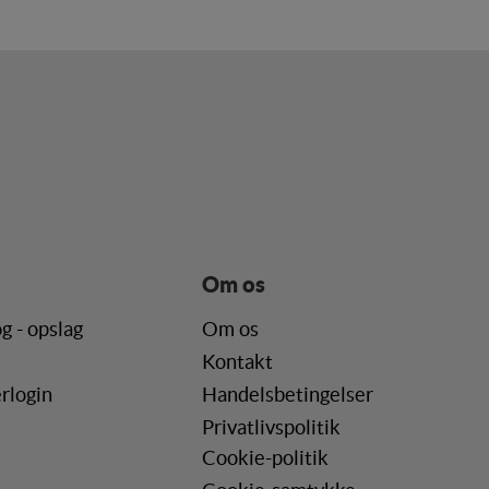
de. Fx ved at indsamle
lere hjemmesider og
en hjemmeside - dvs.
Om os
ere hjemmesider og
r, når denne færdes på
g - opslag
Om os
Kontakt
rlogin
Handelsbetingelser
Privatlivspolitik
Cookie-politik