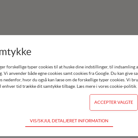
amtykke
Produkter:
Honda Have
forskellige typer cookies til at huske dine indstillinger, til indsamling af 
Honda Håndværk
. Vi anvender både egne cookies samt cookies fra Google. Du kan give samt
s nedenfor, hvor du også kan læse om de forskellige typer cookies. Vi brug
Europower generatorer
il enhver tid trække dit samtykke tilbage. Læs mere i
vores cookie-politik
.
Honda Motorer
Remarc Havemaskiner
Vari Havemaskiner
Værksted
VIS/SKJUL DETALJERET INFORMATION
dvendige for hjemmesidens grundlæggende funktioner som fx navigation,
for ikke fravælges