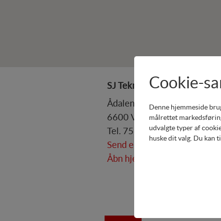
Cookie-s
SJ Teknik
Ådalen 3
Denne hjemmeside bruger 
6600 Vejen
målrettet markedsføring
udvalgte typer af cookie
Tel. 75361125
huske dit valg. Du kan t
Send email
Åbn hjemmeside
Teknisk
Tekniske cookies er nø
indkøbskurv og kan der