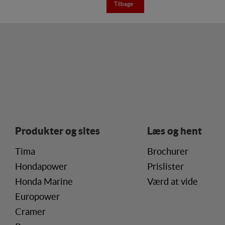
Tilbage
Statistik
Statistik-cookies bruge
besøgsstatistik om ant
Personaliser
Personaliserings-cookie
registrerer, hvad bruge
vise indhold, som kan v
Markedsfør
Produkter og sites
Læs og hent
Markedsførings-cookies 
registrerer, hvad bruge
Tima
Brochurer
internettet.
Hondapower
Prislister
Honda Marine
Værd at vide
Europower
Cramer