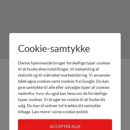
Cookie-samtykke
Denne hjemmeside bruger forskellige typer cookies
Østfyns
Produkter:
til at huske dine indstillinger, til indsamling af
statistik og til målrettet markedsføring. Vi anvender
Bådhandel
Honda
både egne cookies samt cookies fra Google. Du kan
Lyøvej 6
Marine
give samtykke til alle eller udvalgte typer af cookies
5800
Terhi Både
nedenfor, hvor du også kan læse om de forskellige
Nyborg
typer cookies. Vi bruger en cookie til at huske dit
Værksted
Tel.
valg. Du kan til enhver tid trække dit samtykke
tilbage. Læs mere i
vores cookie-politik
.
20820783
Send email
Åbn