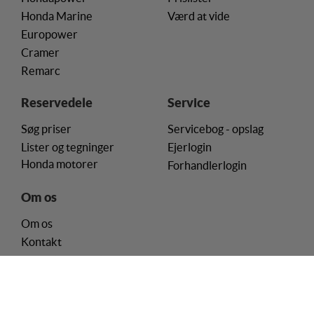
indsamler brugerens digitale fodspor på tværs af
Honda Marine
Værd at vide
flere hjemmesider og registrerer, hvad brugeren
Europower
interesserer sig for/søger på for at kunne
Cramer
personalisere indholdet på en hjemmeside - dvs. vise
indhold, som kan være interessant for den enkelte
Remarc
bruger.
Reservedele
Service
Markedsføring
Søg priser
Servicebog - opslag
Markedsførings-cookies (tracking-cookies)
Lister og tegninger
Ejerlogin
indsamler brugerens digitale fodspor på tværs af
flere hjemmesider og registrerer, hvad brugeren
Honda motorer
Forhandlerlogin
interesserer sig for/søger på for at kunne vise
personrettede annoncer, når denne færdes på
Om os
internettet.
Om os
Kontakt
Handelsbetingelser
Privatlivspolitik
Cookie-politik
Cookie-samtykke