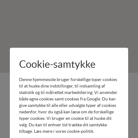
Cookie-samtykke
Denne hjemmeside bruger forskellige typer cookies
Minitraktorgården
Produkter:
til at huske dine indstillinger, til indsamling af
Vridsløsevej
Honda
statistik og til målrettet markedsføring. Vi anvender
både egne cookies samt cookies fra Google. Du kan
1
Have
give samtykke til alle eller udvalgte typer af cookies
4700
Honda
nedenfor, hvor du også kan læse om de forskellige
Næstved
Motorer
typer cookies. Vi bruger en cookie til at huske dit
Tel.
Cramer
valg. Du kan til enhver tid trække dit samtykke
55725376
Batteridrevne
tilbage. Læs mere i
vores cookie-politik
.
Send email
Havemaskiner