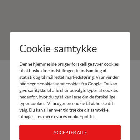
Cookie-samtykke
Denne hjemmeside bruger forskellige typer cookies
Lykkegaard
Produkter:
til at huske dine indstillinger, til indsamling af
statistik og til målrettet markedsføring. Vi anvender
Maskinforretning
Honda
både egne cookies samt cookies fra Google. Du kan
Bjergvejen
Have
give samtykke til alle eller udvalgte typer af cookies
112
nedenfor, hvor du også kan læse om de forskellige
Værksted
5672
typer cookies. Vi bruger en cookie til at huske dit
Broby
valg. Du kan til enhver tid trække dit samtykke
tilbage. Læs mere i
vores cookie-politik
.
Tel.
20338803
Send email