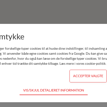
amtykke
Produkter:
Honda Have
forskellige typer cookies til at huske dine indstillinger, til indsamling af 
. Vi anvender både egne cookies samt cookies fra Google. Du kan give samt
Cramer Robotklippere
s nedenfor, hvor du også kan læse om de forskellige typer cookies. Vi brug
Cramer Batteridrevne Havemaskiner
il enhver tid trække dit samtykke tilbage. Læs mere i
vores cookie-politik
.
Remarc Havemaskiner
Vari Havemaskiner
Værksted
VIS/SKJUL DETALJERET INFORMATION
dvendige for hjemmesidens grundlæggende funktioner som fx navigation,
for ikke fravælges