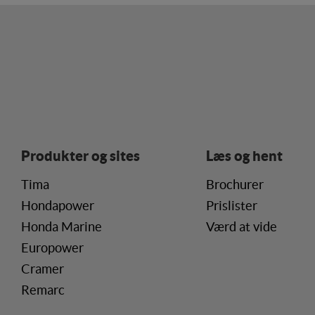
Statistik
Statistik-cookies bruge
besøgsstatistik om ant
Personaliser
Personaliserings-cookie
registrerer, hvad bruge
vise indhold, som kan v
Produkter og sites
Læs og hent
Markedsfør
Markedsførings-cookies 
Tima
Brochurer
registrerer, hvad bruge
internettet.
Hondapower
Prislister
Honda Marine
Værd at vide
Europower
Cramer
Remarc