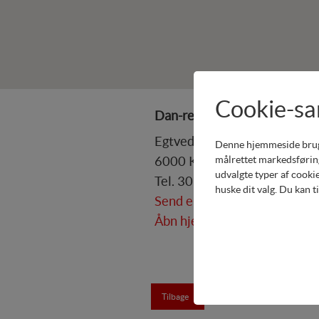
Cookie-s
Dan-redskaber
Egtvedvej 63
Denne hjemmeside bruger 
målrettet markedsføring
6000 Kolding
udvalgte typer af cookie
Tel. 30278869
huske dit valg. Du kan t
Send e-mail
Åbn hjemmeside
Teknisk
Tekniske cookies er nø
Tilbage
indkøbskurv og kan der