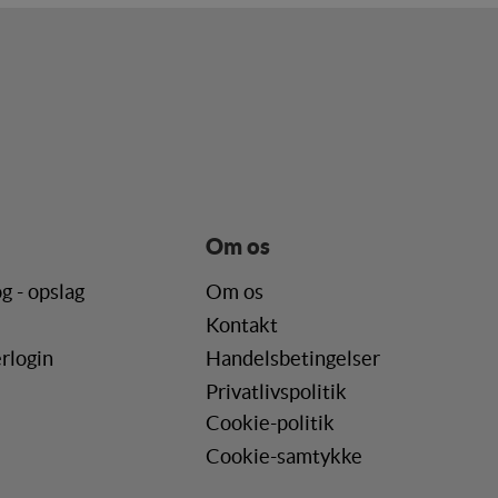
de. Fx ved at indsamle
lere hjemmesider og
en hjemmeside - dvs.
Om os
ere hjemmesider og
g - opslag
Om os
r, når denne færdes på
Kontakt
rlogin
Handelsbetingelser
Privatlivspolitik
Cookie-politik
Cookie-samtykke