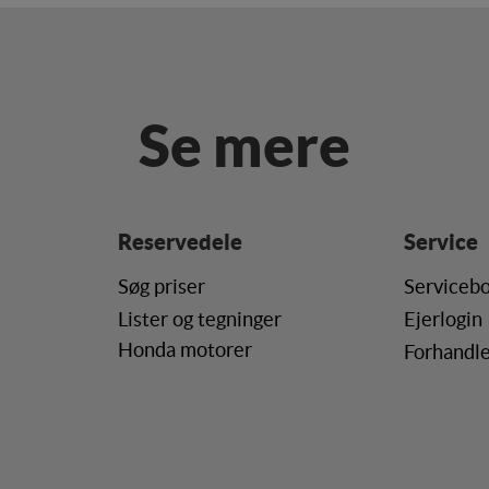
s til at optimere design, brugervenlighed og effektiviteten af en hjemmesi
al besøg og hvordan hjemmesiden bruges.
ing
Se mere
s (tracking-cookies) indsamler brugerens digitale fodspor på tværs af f
ren interesserer sig for/søger på for at kunne personalisere indholdet på 
ære interessant for den enkelte bruger.
Reservedele
Service
ing
(tracking-cookies) indsamler brugerens digitale fodspor på tværs af fl
Søg priser
Servicebo
ren interesserer sig for/søger på for at kunne vise personrettede annonce
Lister og tegninger
Ejerlogin
Honda motorer
Forhandle