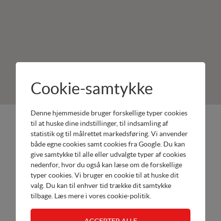
Cookie-samtykke
Denne hjemmeside bruger forskellige typer cookies
ML
Produkter:
til at huske dine indstillinger, til indsamling af
Havemaskiner
statistik og til målrettet markedsføring. Vi anvender
Remarc
både egne cookies samt cookies fra Google. Du kan
Stoensevej
Havemaskiner
give samtykke til alle eller udvalgte typer af cookies
2
Vari
nedenfor, hvor du også kan læse om de forskellige
5953
Havemaskiner
typer cookies. Vi bruger en cookie til at huske dit
Tranekær
valg. Du kan til enhver tid trække dit samtykke
Værksted
Tel.
tilbage. Læs mere i
vores cookie-politik
.
20223527
Send email