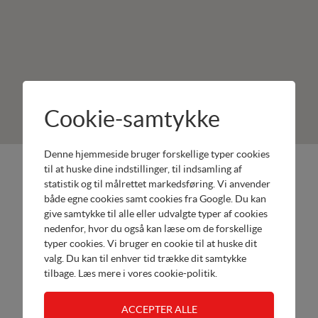
Cookie-samtykke
Denne hjemmeside bruger forskellige typer cookies
BO Trade
Produkter:
til at huske dine indstillinger, til indsamling af
statistik og til målrettet markedsføring. Vi anvender
Skærlund
Honda
både egne cookies samt cookies fra Google. Du kan
Tværvej 16
Marine
give samtykke til alle eller udvalgte typer af cookies
7330
nedenfor, hvor du også kan læse om de forskellige
Værksted
Brande
typer cookies. Vi bruger en cookie til at huske dit
Tel.
valg. Du kan til enhver tid trække dit samtykke
tilbage. Læs mere i
vores cookie-politik
.
40957003
Send email
Åbn